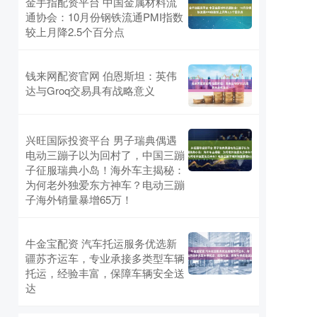
金手指配资平台 中国金属材料流
通协会：10月份钢铁流通PMI指数
较上月降2.5个百分点
钱来网配资官网 伯恩斯坦：英伟
达与Groq交易具有战略意义
兴旺国际投资平台 男子瑞典偶遇
电动三蹦子以为回村了，中国三蹦
子征服瑞典小岛！海外车主揭秘：
为何老外独爱东方神车？电动三蹦
子海外销量暴增65万！
牛金宝配资 汽车托运服务优选新
疆苏齐运车，专业承接多类型车辆
托运，经验丰富，保障车辆安全送
达