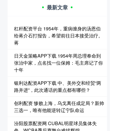
最新文章
杠杆配资平台 1954年，重病缠身的汤恩伯
给蒋介石打报告，希望前往日本接受治疗。
蒋
日天金策略APP下载 1954年周总理奉命到
张治中家，点名找一位保姆：毛主席记了你
十年
银利达配资APP下载 中、美外交和经贸“两
路并进”，此次通话的重点都有哪些？
创利配资 惨败上海，乌戈离任成定局？新帅
三选一，唯有他能逆转辽宁队命运
汾阳股票配资网 CUBAL明星球员集体失
色，WCBA季后赛舞台难续辉煌